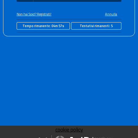
Non hai Spid? Registrati!
Annulla
Tempo rimanente:
04m 57s
Tentativi rimanenti:
5
cookie policy